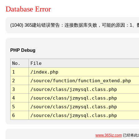
Database Error
(1040) 365建站错误警告：连接数据库失败，可能的原因：1、数
PHP Debug
No.
File
1
/index.php
2
/source/function/function_extend.php
3
/source/class/jzmysql.class.php
4
/source/class/jzmysql.class.php
5
/source/class/jzmysql.class.php
6
/source/class/jzmysql.class.php
www.365jz.com
已经将此