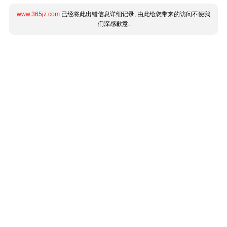
www.365jz.com
已经将此出错信息详细记录, 由此给您带来的访问不便我
们深感歉意.