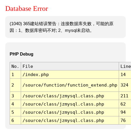
Database Error
(1040) 365建站错误警告：连接数据库失败，可能的原
因：1、数据库密码不对; 2、mysql未启动。
PHP Debug
No.
File
Line
1
/index.php
14
2
/source/function/function_extend.php
324
3
/source/class/jzmysql.class.php
211
4
/source/class/jzmysql.class.php
62
5
/source/class/jzmysql.class.php
94
6
/source/class/jzmysql.class.php
76