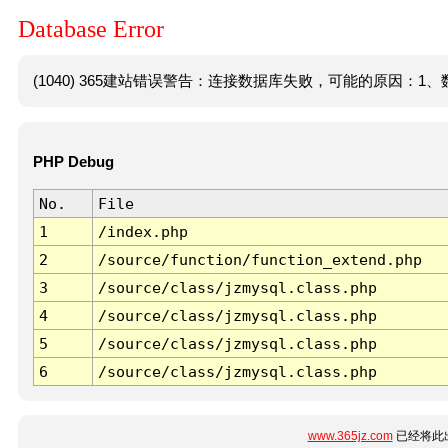
Database Error
(1040) 365建站错误警告：连接数据库失败，可能的原因：1、数
PHP Debug
No.
File
1
/index.php
2
/source/function/function_extend.php
3
/source/class/jzmysql.class.php
4
/source/class/jzmysql.class.php
5
/source/class/jzmysql.class.php
6
/source/class/jzmysql.class.php
www.365jz.com
已经将此