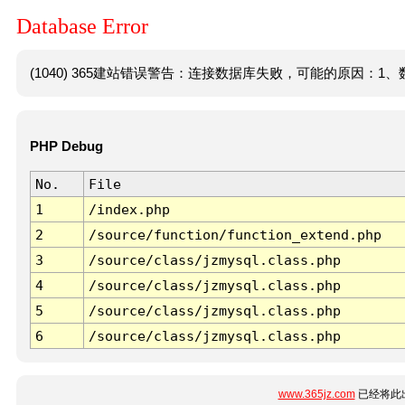
Database Error
(1040) 365建站错误警告：连接数据库失败，可能的原因：1、数
PHP Debug
No.
File
1
/index.php
2
/source/function/function_extend.php
3
/source/class/jzmysql.class.php
4
/source/class/jzmysql.class.php
5
/source/class/jzmysql.class.php
6
/source/class/jzmysql.class.php
www.365jz.com
已经将此