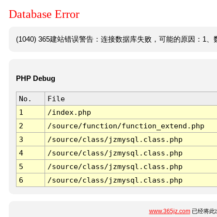
Database Error
(1040) 365建站错误警告：连接数据库失败，可能的原因：1、数
PHP Debug
No.
File
1
/index.php
2
/source/function/function_extend.php
3
/source/class/jzmysql.class.php
4
/source/class/jzmysql.class.php
5
/source/class/jzmysql.class.php
6
/source/class/jzmysql.class.php
www.365jz.com
已经将此