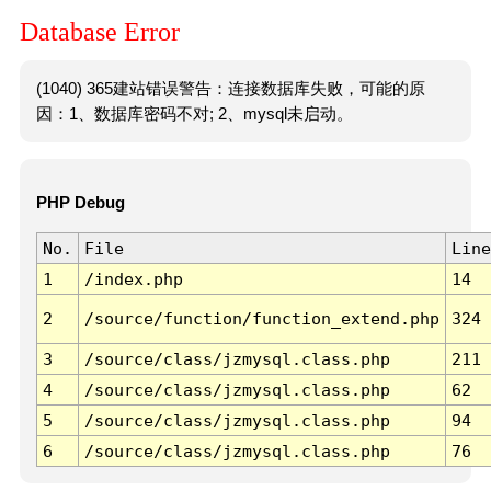
Database Error
(1040) 365建站错误警告：连接数据库失败，可能的原
因：1、数据库密码不对; 2、mysql未启动。
PHP Debug
No.
File
Line
1
/index.php
14
2
/source/function/function_extend.php
324
3
/source/class/jzmysql.class.php
211
4
/source/class/jzmysql.class.php
62
5
/source/class/jzmysql.class.php
94
6
/source/class/jzmysql.class.php
76