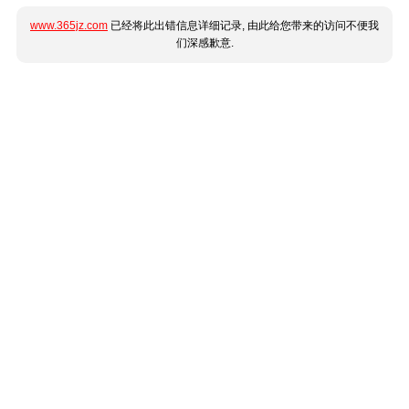
www.365jz.com
已经将此出错信息详细记录, 由此给您带来的访问不便我
们深感歉意.