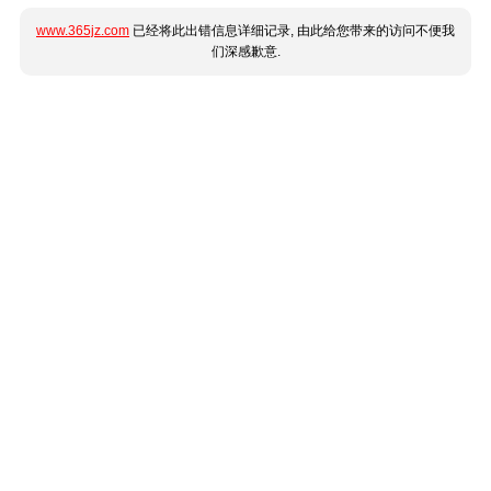
www.365jz.com
已经将此出错信息详细记录, 由此给您带来的访问不便我
们深感歉意.