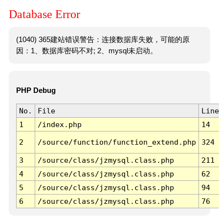
Database Error
(1040) 365建站错误警告：连接数据库失败，可能的原
因：1、数据库密码不对; 2、mysql未启动。
PHP Debug
No.
File
Line
1
/index.php
14
2
/source/function/function_extend.php
324
3
/source/class/jzmysql.class.php
211
4
/source/class/jzmysql.class.php
62
5
/source/class/jzmysql.class.php
94
6
/source/class/jzmysql.class.php
76