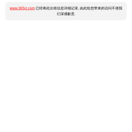
www.365jz.com
已经将此出错信息详细记录, 由此给您带来的访问不便我
们深感歉意.