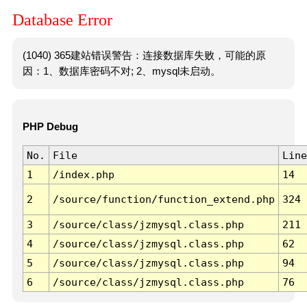
Database Error
(1040) 365建站错误警告：连接数据库失败，可能的原
因：1、数据库密码不对; 2、mysql未启动。
PHP Debug
No.
File
Line
1
/index.php
14
2
/source/function/function_extend.php
324
3
/source/class/jzmysql.class.php
211
4
/source/class/jzmysql.class.php
62
5
/source/class/jzmysql.class.php
94
6
/source/class/jzmysql.class.php
76