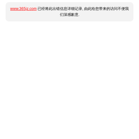
www.365jz.com
已经将此出错信息详细记录, 由此给您带来的访问不便我
们深感歉意.