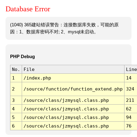
Database Error
(1040) 365建站错误警告：连接数据库失败，可能的原
因：1、数据库密码不对; 2、mysql未启动。
PHP Debug
No.
File
Line
1
/index.php
14
2
/source/function/function_extend.php
324
3
/source/class/jzmysql.class.php
211
4
/source/class/jzmysql.class.php
62
5
/source/class/jzmysql.class.php
94
6
/source/class/jzmysql.class.php
76