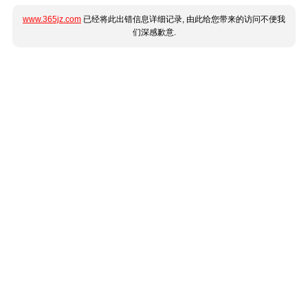
www.365jz.com
已经将此出错信息详细记录, 由此给您带来的访问不便我
们深感歉意.