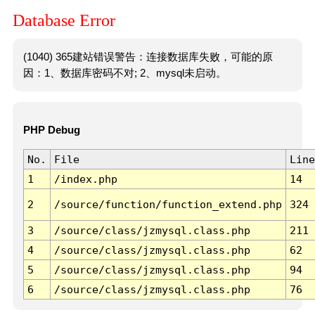
Database Error
(1040) 365建站错误警告：连接数据库失败，可能的原
因：1、数据库密码不对; 2、mysql未启动。
PHP Debug
No.
File
Line
1
/index.php
14
2
/source/function/function_extend.php
324
3
/source/class/jzmysql.class.php
211
4
/source/class/jzmysql.class.php
62
5
/source/class/jzmysql.class.php
94
6
/source/class/jzmysql.class.php
76