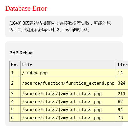
Database Error
(1040) 365建站错误警告：连接数据库失败，可能的原
因：1、数据库密码不对; 2、mysql未启动。
PHP Debug
No.
File
Line
1
/index.php
14
2
/source/function/function_extend.php
324
3
/source/class/jzmysql.class.php
211
4
/source/class/jzmysql.class.php
62
5
/source/class/jzmysql.class.php
94
6
/source/class/jzmysql.class.php
76