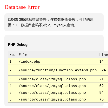
Database Error
(1040) 365建站错误警告：连接数据库失败，可能的原
因：1、数据库密码不对; 2、mysql未启动。
PHP Debug
No.
File
Line
1
/index.php
14
2
/source/function/function_extend.php
324
3
/source/class/jzmysql.class.php
211
4
/source/class/jzmysql.class.php
62
5
/source/class/jzmysql.class.php
94
6
/source/class/jzmysql.class.php
76