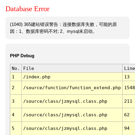
Database Error
(1040) 365建站错误警告：连接数据库失败，可能的原
因：1、数据库密码不对; 2、mysql未启动。
PHP Debug
No.
File
Line
1
/index.php
13
2
/source/function/function_extend.php
1548
3
/source/class/jzmysql.class.php
211
4
/source/class/jzmysql.class.php
62
5
/source/class/jzmysql.class.php
94