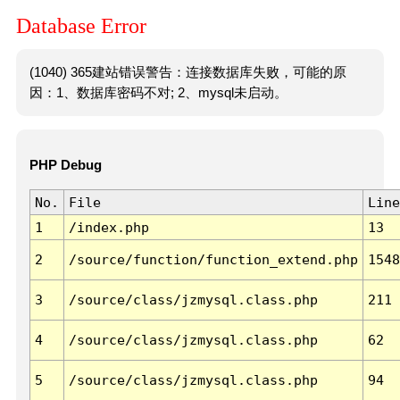
Database Error
(1040) 365建站错误警告：连接数据库失败，可能的原
因：1、数据库密码不对; 2、mysql未启动。
PHP Debug
No.
File
Line
1
/index.php
13
2
/source/function/function_extend.php
1548
3
/source/class/jzmysql.class.php
211
4
/source/class/jzmysql.class.php
62
5
/source/class/jzmysql.class.php
94