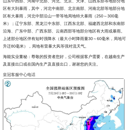
山东中西部、河南中北部、河北、北京、天津、山西东部等地部分地
区有大到暴雨，其中，河北中南部、北京南部、河南北部等地部分地
区有大暴雨，河北中部沿山一带等地局地特大暴雨（250～300毫
米）；辽宁东部、黑龙江中东部、江西东北部、福建西北部和东南部
沿海、广东中部、广西东部、云南西部等地部分地区有大雨或暴雨。
上述部分地区伴有短时强降水（最大小时降雨量30～60毫米，局地可
升迁80毫米），局地有雷暴大风等强对流天气。
海能实业董秘：尊敬的投资者您好，公司根据客户需要，在越南生产
及直接出口或在国内生产及直接出口，谢谢您的关注。
皇冠客服中心电话