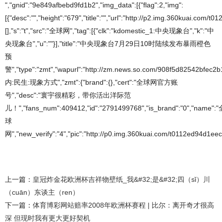
","gnid":"9e849afbebd9fd1b2","img_data":[{"flag":2,"img":
[{"desc":"","height":"679","title":"","url":"http://p2.img.360kuai.co
[],"s":"t","src":"全球网","tag":[{"clk":"kdomestic_1:中央现象台","k":"中
央现象台","u":""}],"title":"中央现象台7月29日10时陆续发布暴雨橙色
预
警","type":"zmt","wapurl":"http://zm.news.so.com/908f5d82542bfec
内:民生:现象方式","zmt":{"brand":{},"cert":"全球网官方账
号","desc":"寰宇很精彩，带你活出洋际范
儿！","fans_num":409412,"id":"2791499768","is_brand":"0","name":
球
网","new_verify":"4","pic":"http://p0.img.360kuai.com/t0112ed94d1eecec
上一篇：
皇冠炸金花欧洲杯吉祥物壁纸_我&#32;是&#32;四（sǐ）川
（cuān）东谈主（ren）
下一篇：
体育博彩网站赔率2008年欧洲杯赛程 | 比尔：离开奇才很高
深 但现时我有更大更好契机