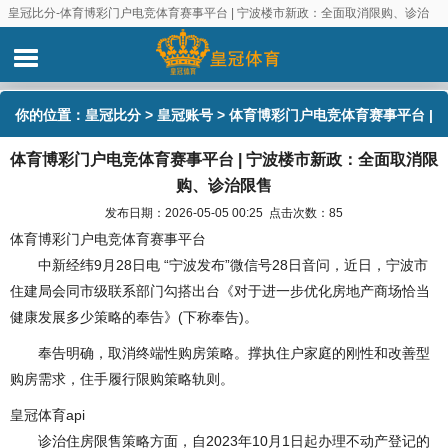
皇冠比分-体育博彩门户电竞体育赛事平台 | 宁波楼市新政：全面取消限购、诊治
限售
你的位置：
皇冠比分
>
皇冠账号
> 体育博彩门户电竞体育赛事平台 |
体育博彩门户电竞体育赛事平台 | 宁波楼市新政：全面取消限
宁波楼市新政：全面取消限购、诊治限售
购、诊治限售
发布日期：2026-05-05 00:25 点击次数：85
体育博彩门户电竞体育赛事平台
中新经纬9月28日电 “宁波发布”微信号28日音问，近日，宁波市
住建局会同市级联系部门勾搭出台《对于进一步优化房地产商场恰当
健康发展多少策略的奉告》(下称奉告)。
奉告明确，取消终端性购房策略。撑执住户家庭的刚性和改善型
购房需求，住手履行限购策略轨则。
皇冠体育api
诊治住房限售策略方面，自2023年10月1日起办理不动产登记的