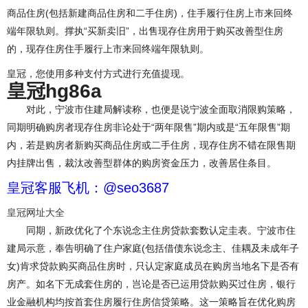
商品住房(包括新建商品住房和二手住房)，住手履行住房上市来回终
端年限轨则。撑执“买新卖旧”，出售现存住房用于购买改善型住房
的，现存住房住手履行上市来回终端年限轨则。
皇冠，您使用多种支付方式进行充值提现。
皇冠hg86a
对此，宁波市住建局解读称，也便是说宁波全面取消限购策略，
同期明确购房者现存住房非论处于“两年限售”期内或是“五年限售”期
内，若是购房者新购买商品住房或二手住房，现存住房不错在限售期
内挂牌出售，裁汰改善型群体的购房资金压力，改善居住条目。
皇冠客服飞机：@seo3687
皇冠网址大全
同期，新政优化了个东说念主住房贷款套数认定圭表。宁波市住
建局示意，奉告明确了住户家庭(包括借债东说念主、佳耦及未成年子
女)肯求贷款购买商品住房时，只认定家庭成员在购房当地名下是否有
房产。如名下无成套住房的，岂论是否已运用贷款购买过住房，银行
业金融机构均按首套住房履行住房信贷策略。这一策略旨在优化购房