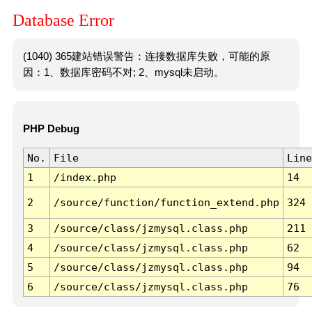
Database Error
(1040) 365建站错误警告：连接数据库失败，可能的原
因：1、数据库密码不对; 2、mysql未启动。
PHP Debug
No.
File
Line
1
/index.php
14
2
/source/function/function_extend.php
324
3
/source/class/jzmysql.class.php
211
4
/source/class/jzmysql.class.php
62
5
/source/class/jzmysql.class.php
94
6
/source/class/jzmysql.class.php
76