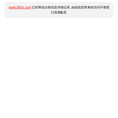
www.365jz.com
已经将此出错信息详细记录, 由此给您带来的访问不便我
们深感歉意.