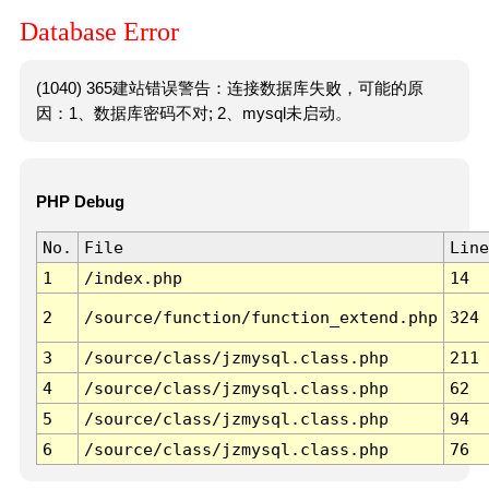
Database Error
(1040) 365建站错误警告：连接数据库失败，可能的原
因：1、数据库密码不对; 2、mysql未启动。
PHP Debug
No.
File
Line
1
/index.php
14
2
/source/function/function_extend.php
324
3
/source/class/jzmysql.class.php
211
4
/source/class/jzmysql.class.php
62
5
/source/class/jzmysql.class.php
94
6
/source/class/jzmysql.class.php
76