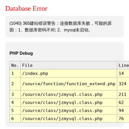
Database Error
(1040) 365建站错误警告：连接数据库失败，可能的原
因：1、数据库密码不对; 2、mysql未启动。
PHP Debug
No.
File
Line
1
/index.php
14
2
/source/function/function_extend.php
324
3
/source/class/jzmysql.class.php
211
4
/source/class/jzmysql.class.php
62
5
/source/class/jzmysql.class.php
94
6
/source/class/jzmysql.class.php
76