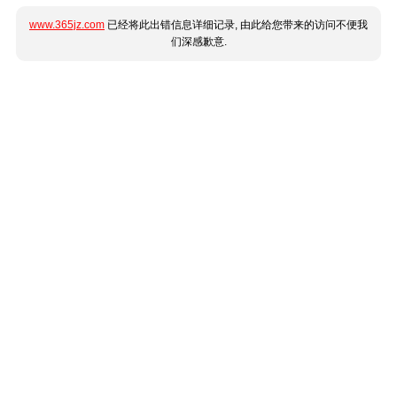
www.365jz.com
已经将此出错信息详细记录, 由此给您带来的访问不便我
们深感歉意.