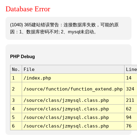
Database Error
(1040) 365建站错误警告：连接数据库失败，可能的原
因：1、数据库密码不对; 2、mysql未启动。
PHP Debug
No.
File
Line
1
/index.php
14
2
/source/function/function_extend.php
324
3
/source/class/jzmysql.class.php
211
4
/source/class/jzmysql.class.php
62
5
/source/class/jzmysql.class.php
94
6
/source/class/jzmysql.class.php
76