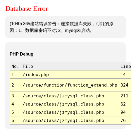
Database Error
(1040) 365建站错误警告：连接数据库失败，可能的原
因：1、数据库密码不对; 2、mysql未启动。
PHP Debug
No.
File
Line
1
/index.php
14
2
/source/function/function_extend.php
324
3
/source/class/jzmysql.class.php
211
4
/source/class/jzmysql.class.php
62
5
/source/class/jzmysql.class.php
94
6
/source/class/jzmysql.class.php
76