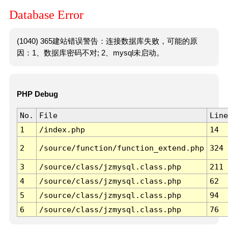
Database Error
(1040) 365建站错误警告：连接数据库失败，可能的原
因：1、数据库密码不对; 2、mysql未启动。
PHP Debug
No.
File
Line
1
/index.php
14
2
/source/function/function_extend.php
324
3
/source/class/jzmysql.class.php
211
4
/source/class/jzmysql.class.php
62
5
/source/class/jzmysql.class.php
94
6
/source/class/jzmysql.class.php
76