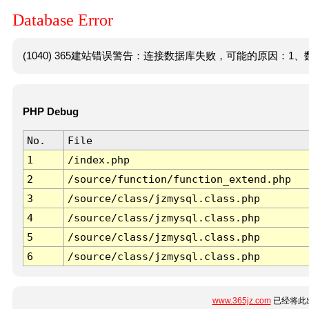
Database Error
(1040) 365建站错误警告：连接数据库失败，可能的原因：1、数
PHP Debug
No.
File
1
/index.php
2
/source/function/function_extend.php
3
/source/class/jzmysql.class.php
4
/source/class/jzmysql.class.php
5
/source/class/jzmysql.class.php
6
/source/class/jzmysql.class.php
www.365jz.com
已经将此