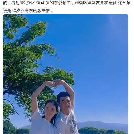
的，看起来绝对不像40岁的东说念主，辩驳区里网友齐在感触“这气象
说是20岁齐有东说念主信”。