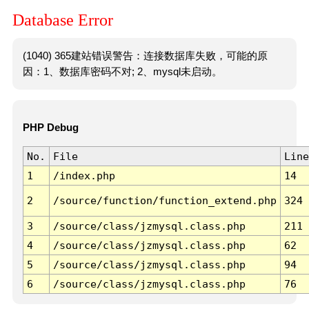
Database Error
(1040) 365建站错误警告：连接数据库失败，可能的原
因：1、数据库密码不对; 2、mysql未启动。
PHP Debug
No.
File
Line
1
/index.php
14
2
/source/function/function_extend.php
324
3
/source/class/jzmysql.class.php
211
4
/source/class/jzmysql.class.php
62
5
/source/class/jzmysql.class.php
94
6
/source/class/jzmysql.class.php
76