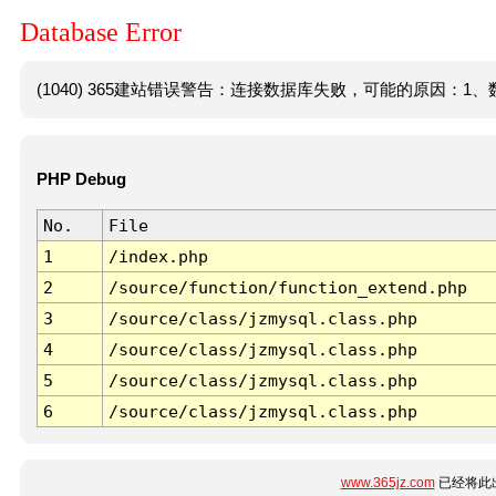
Database Error
(1040) 365建站错误警告：连接数据库失败，可能的原因：1、数
PHP Debug
No.
File
1
/index.php
2
/source/function/function_extend.php
3
/source/class/jzmysql.class.php
4
/source/class/jzmysql.class.php
5
/source/class/jzmysql.class.php
6
/source/class/jzmysql.class.php
www.365jz.com
已经将此