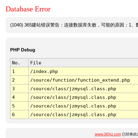
Database Error
(1040) 365建站错误警告：连接数据库失败，可能的原因：1、数
PHP Debug
No.
File
1
/index.php
2
/source/function/function_extend.php
3
/source/class/jzmysql.class.php
4
/source/class/jzmysql.class.php
5
/source/class/jzmysql.class.php
6
/source/class/jzmysql.class.php
www.365jz.com
已经将此