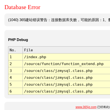
Database Error
(1040) 365建站错误警告：连接数据库失败，可能的原因：1、数
PHP Debug
No.
File
1
/index.php
2
/source/function/function_extend.php
3
/source/class/jzmysql.class.php
4
/source/class/jzmysql.class.php
5
/source/class/jzmysql.class.php
6
/source/class/jzmysql.class.php
www.365jz.com
已经将此