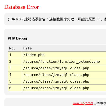
Database Error
(1040) 365建站错误警告：连接数据库失败，可能的原因：1、数
PHP Debug
No.
File
1
/index.php
2
/source/function/function_extend.php
3
/source/class/jzmysql.class.php
4
/source/class/jzmysql.class.php
5
/source/class/jzmysql.class.php
6
/source/class/jzmysql.class.php
www.365jz.com
已经将此