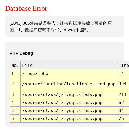
Database Error
(1040) 365建站错误警告：连接数据库失败，可能的原
因：1、数据库密码不对; 2、mysql未启动。
PHP Debug
No.
File
Line
1
/index.php
14
2
/source/function/function_extend.php
324
3
/source/class/jzmysql.class.php
211
4
/source/class/jzmysql.class.php
62
5
/source/class/jzmysql.class.php
94
6
/source/class/jzmysql.class.php
76