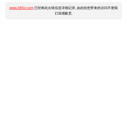
www.365jz.com
已经将此出错信息详细记录, 由此给您带来的访问不便我
们深感歉意.