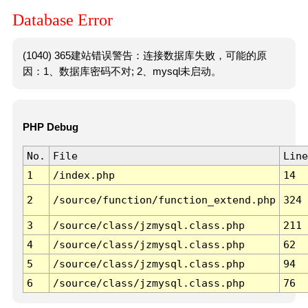
Database Error
(1040) 365建站错误警告：连接数据库失败，可能的原
因：1、数据库密码不对; 2、mysql未启动。
PHP Debug
No.
File
Line
1
/index.php
14
2
/source/function/function_extend.php
324
3
/source/class/jzmysql.class.php
211
4
/source/class/jzmysql.class.php
62
5
/source/class/jzmysql.class.php
94
6
/source/class/jzmysql.class.php
76