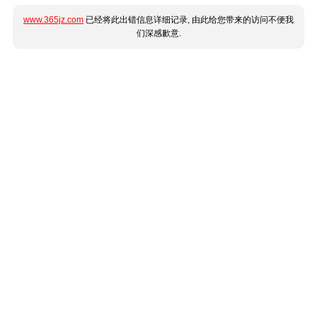
www.365jz.com
已经将此出错信息详细记录, 由此给您带来的访问不便我
们深感歉意.