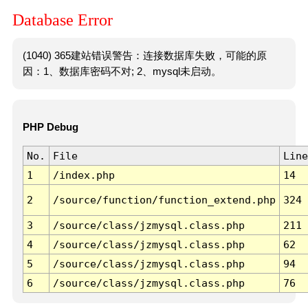
Database Error
(1040) 365建站错误警告：连接数据库失败，可能的原
因：1、数据库密码不对; 2、mysql未启动。
PHP Debug
No.
File
Line
1
/index.php
14
2
/source/function/function_extend.php
324
3
/source/class/jzmysql.class.php
211
4
/source/class/jzmysql.class.php
62
5
/source/class/jzmysql.class.php
94
6
/source/class/jzmysql.class.php
76