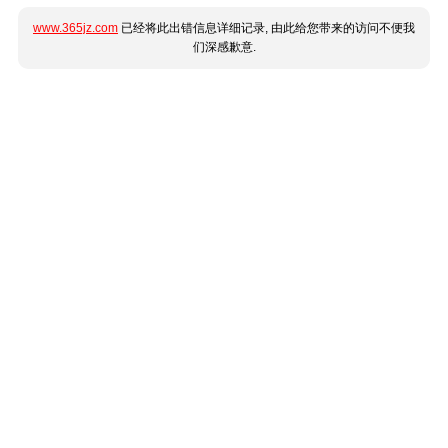
www.365jz.com
已经将此出错信息详细记录, 由此给您带来的访问不便我
们深感歉意.