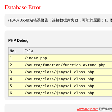
Database Error
(1040) 365建站错误警告：连接数据库失败，可能的原因：1、数
PHP Debug
No.
File
1
/index.php
2
/source/function/function_extend.php
3
/source/class/jzmysql.class.php
4
/source/class/jzmysql.class.php
5
/source/class/jzmysql.class.php
6
/source/class/jzmysql.class.php
www.365jz.com
已经将此