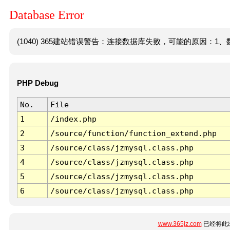
Database Error
(1040) 365建站错误警告：连接数据库失败，可能的原因：1、数
PHP Debug
No.
File
1
/index.php
2
/source/function/function_extend.php
3
/source/class/jzmysql.class.php
4
/source/class/jzmysql.class.php
5
/source/class/jzmysql.class.php
6
/source/class/jzmysql.class.php
www.365jz.com
已经将此