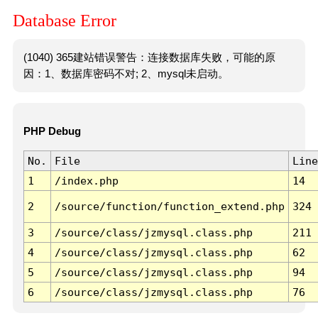
Database Error
(1040) 365建站错误警告：连接数据库失败，可能的原
因：1、数据库密码不对; 2、mysql未启动。
PHP Debug
No.
File
Line
1
/index.php
14
2
/source/function/function_extend.php
324
3
/source/class/jzmysql.class.php
211
4
/source/class/jzmysql.class.php
62
5
/source/class/jzmysql.class.php
94
6
/source/class/jzmysql.class.php
76