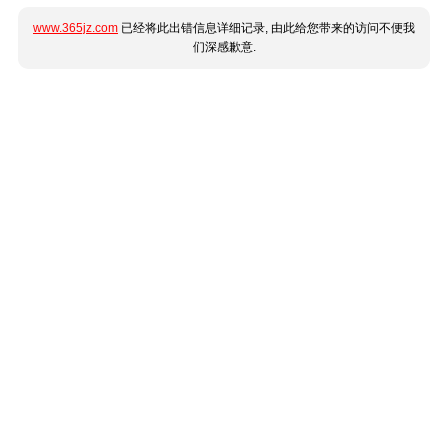
www.365jz.com
已经将此出错信息详细记录, 由此给您带来的访问不便我
们深感歉意.