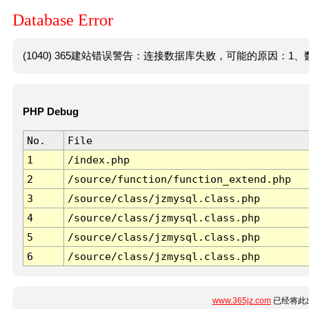
Database Error
(1040) 365建站错误警告：连接数据库失败，可能的原因：1、数
PHP Debug
No.
File
1
/index.php
2
/source/function/function_extend.php
3
/source/class/jzmysql.class.php
4
/source/class/jzmysql.class.php
5
/source/class/jzmysql.class.php
6
/source/class/jzmysql.class.php
www.365jz.com
已经将此