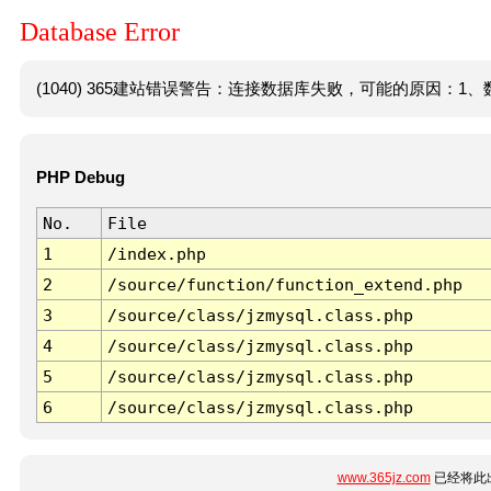
Database Error
(1040) 365建站错误警告：连接数据库失败，可能的原因：1、数
PHP Debug
No.
File
1
/index.php
2
/source/function/function_extend.php
3
/source/class/jzmysql.class.php
4
/source/class/jzmysql.class.php
5
/source/class/jzmysql.class.php
6
/source/class/jzmysql.class.php
www.365jz.com
已经将此