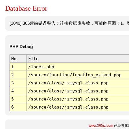
Database Error
(1040) 365建站错误警告：连接数据库失败，可能的原因：1、数
PHP Debug
No.
File
1
/index.php
2
/source/function/function_extend.php
3
/source/class/jzmysql.class.php
4
/source/class/jzmysql.class.php
5
/source/class/jzmysql.class.php
6
/source/class/jzmysql.class.php
www.365jz.com
已经将此