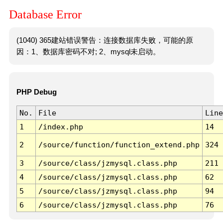
Database Error
(1040) 365建站错误警告：连接数据库失败，可能的原
因：1、数据库密码不对; 2、mysql未启动。
PHP Debug
No.
File
Line
1
/index.php
14
2
/source/function/function_extend.php
324
3
/source/class/jzmysql.class.php
211
4
/source/class/jzmysql.class.php
62
5
/source/class/jzmysql.class.php
94
6
/source/class/jzmysql.class.php
76