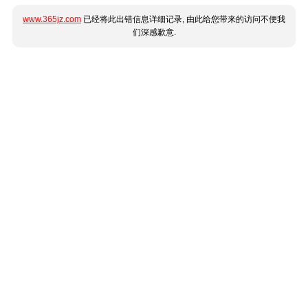
www.365jz.com
已经将此出错信息详细记录, 由此给您带来的访问不便我
们深感歉意.