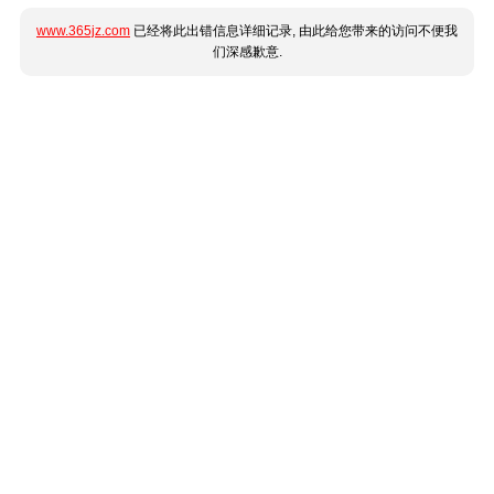
www.365jz.com
已经将此出错信息详细记录, 由此给您带来的访问不便我
们深感歉意.