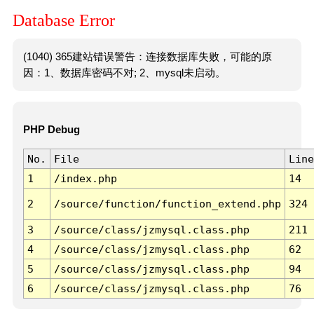
Database Error
(1040) 365建站错误警告：连接数据库失败，可能的原
因：1、数据库密码不对; 2、mysql未启动。
PHP Debug
No.
File
Line
1
/index.php
14
2
/source/function/function_extend.php
324
3
/source/class/jzmysql.class.php
211
4
/source/class/jzmysql.class.php
62
5
/source/class/jzmysql.class.php
94
6
/source/class/jzmysql.class.php
76