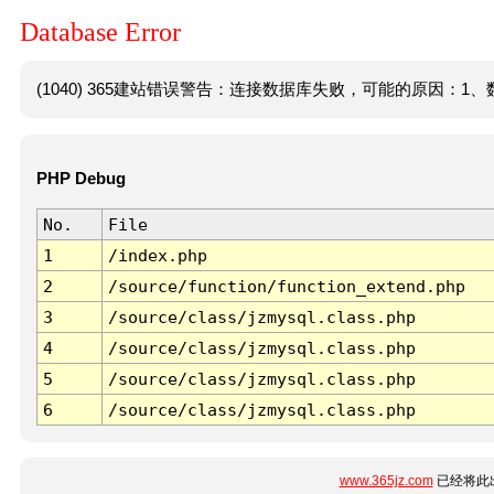
Database Error
(1040) 365建站错误警告：连接数据库失败，可能的原因：1、数
PHP Debug
No.
File
1
/index.php
2
/source/function/function_extend.php
3
/source/class/jzmysql.class.php
4
/source/class/jzmysql.class.php
5
/source/class/jzmysql.class.php
6
/source/class/jzmysql.class.php
www.365jz.com
已经将此