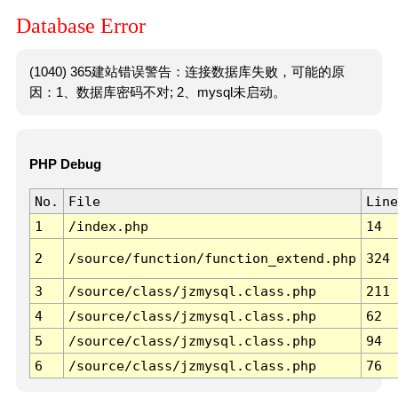
Database Error
(1040) 365建站错误警告：连接数据库失败，可能的原
因：1、数据库密码不对; 2、mysql未启动。
PHP Debug
No.
File
Line
1
/index.php
14
2
/source/function/function_extend.php
324
3
/source/class/jzmysql.class.php
211
4
/source/class/jzmysql.class.php
62
5
/source/class/jzmysql.class.php
94
6
/source/class/jzmysql.class.php
76