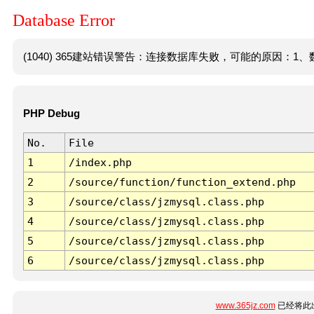
Database Error
(1040) 365建站错误警告：连接数据库失败，可能的原因：1、数
PHP Debug
No.
File
1
/index.php
2
/source/function/function_extend.php
3
/source/class/jzmysql.class.php
4
/source/class/jzmysql.class.php
5
/source/class/jzmysql.class.php
6
/source/class/jzmysql.class.php
www.365jz.com
已经将此