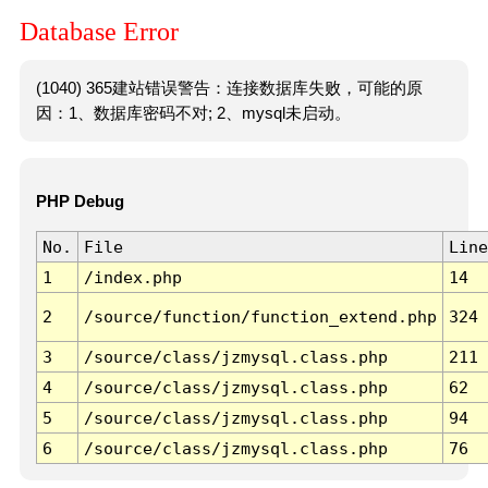
Database Error
(1040) 365建站错误警告：连接数据库失败，可能的原
因：1、数据库密码不对; 2、mysql未启动。
PHP Debug
No.
File
Line
1
/index.php
14
2
/source/function/function_extend.php
324
3
/source/class/jzmysql.class.php
211
4
/source/class/jzmysql.class.php
62
5
/source/class/jzmysql.class.php
94
6
/source/class/jzmysql.class.php
76