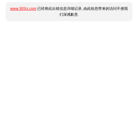
www.365jz.com
已经将此出错信息详细记录, 由此给您带来的访问不便我
们深感歉意.