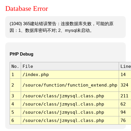
Database Error
(1040) 365建站错误警告：连接数据库失败，可能的原
因：1、数据库密码不对; 2、mysql未启动。
PHP Debug
No.
File
Line
1
/index.php
14
2
/source/function/function_extend.php
324
3
/source/class/jzmysql.class.php
211
4
/source/class/jzmysql.class.php
62
5
/source/class/jzmysql.class.php
94
6
/source/class/jzmysql.class.php
76