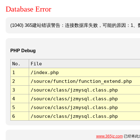
Database Error
(1040) 365建站错误警告：连接数据库失败，可能的原因：1、数
PHP Debug
No.
File
1
/index.php
2
/source/function/function_extend.php
3
/source/class/jzmysql.class.php
4
/source/class/jzmysql.class.php
5
/source/class/jzmysql.class.php
6
/source/class/jzmysql.class.php
www.365jz.com
已经将此