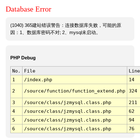
Database Error
(1040) 365建站错误警告：连接数据库失败，可能的原
因：1、数据库密码不对; 2、mysql未启动。
PHP Debug
No.
File
Line
1
/index.php
14
2
/source/function/function_extend.php
324
3
/source/class/jzmysql.class.php
211
4
/source/class/jzmysql.class.php
62
5
/source/class/jzmysql.class.php
94
6
/source/class/jzmysql.class.php
76