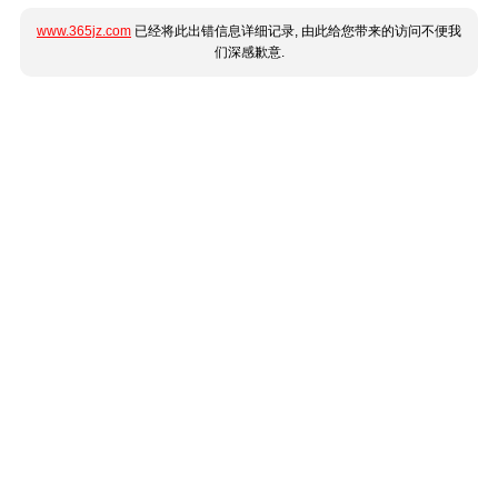
www.365jz.com
已经将此出错信息详细记录, 由此给您带来的访问不便我
们深感歉意.