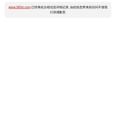
www.365jz.com
已经将此出错信息详细记录, 由此给您带来的访问不便我
们深感歉意.