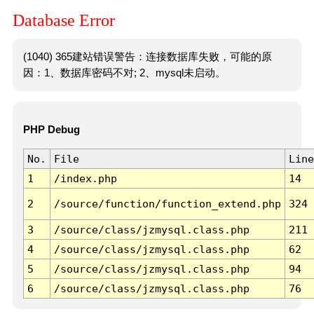
Database Error
(1040) 365建站错误警告：连接数据库失败，可能的原
因：1、数据库密码不对; 2、mysql未启动。
PHP Debug
No.
File
Line
1
/index.php
14
2
/source/function/function_extend.php
324
3
/source/class/jzmysql.class.php
211
4
/source/class/jzmysql.class.php
62
5
/source/class/jzmysql.class.php
94
6
/source/class/jzmysql.class.php
76