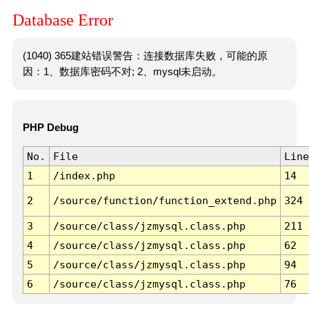
Database Error
(1040) 365建站错误警告：连接数据库失败，可能的原
因：1、数据库密码不对; 2、mysql未启动。
PHP Debug
No.
File
Line
1
/index.php
14
2
/source/function/function_extend.php
324
3
/source/class/jzmysql.class.php
211
4
/source/class/jzmysql.class.php
62
5
/source/class/jzmysql.class.php
94
6
/source/class/jzmysql.class.php
76