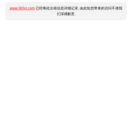
www.365jz.com
已经将此出错信息详细记录, 由此给您带来的访问不便我
们深感歉意.