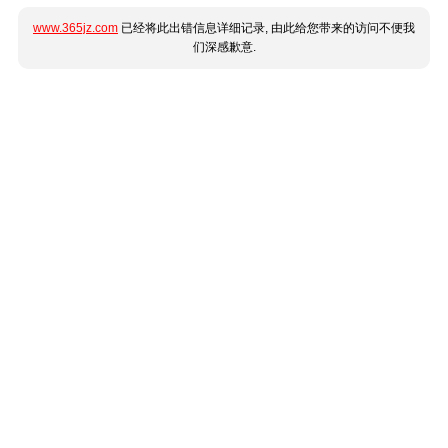
www.365jz.com
已经将此出错信息详细记录, 由此给您带来的访问不便我
们深感歉意.