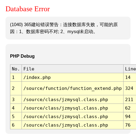
Database Error
(1040) 365建站错误警告：连接数据库失败，可能的原
因：1、数据库密码不对; 2、mysql未启动。
PHP Debug
No.
File
Line
1
/index.php
14
2
/source/function/function_extend.php
324
3
/source/class/jzmysql.class.php
211
4
/source/class/jzmysql.class.php
62
5
/source/class/jzmysql.class.php
94
6
/source/class/jzmysql.class.php
76